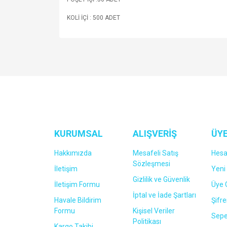
KOLİ İÇİ : 500 ADET
KURUMSAL
ALIŞVERİŞ
ÜYE
Hakkımızda
Mesafeli Satış
Hes
Sözleşmesi
İletişim
Yeni 
Gizlilik ve Güvenlik
İletişim Formu
Üye G
İptal ve İade Şartları
Havale Bildirim
Şifr
Formu
Kişisel Veriler
Sepe
Politikası
Kargo Takibi