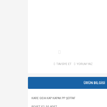
TAVSİYE ET
YORUM YAZ
ÜRÜN BİLGİSİ
KARE GIDA KAP KAPAK PP ŞEFFAF
POŞET İÇİ :50 ADET