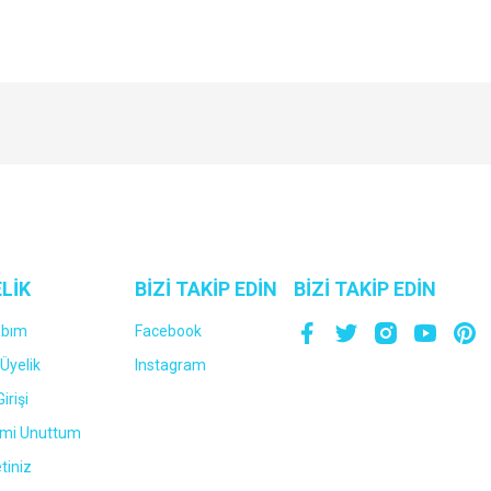
Bu ürüne ilk yorumu siz yapın!
Yorum Yaz
LİK
BİZİ TAKİP EDİN
BİZİ TAKİP EDİN
abım
Facebook
Üyelik
Instagram
irişi
emi Unuttum
tiniz