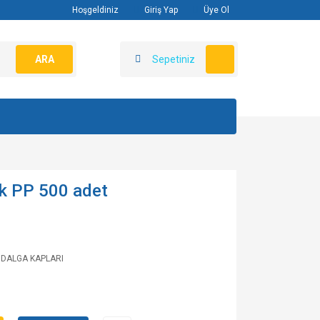
Hoşgeldiniz
Giriş Yap
Üye Ol
ARA
Sepetiniz
k PP 500 adet
DALGA KAPLARI