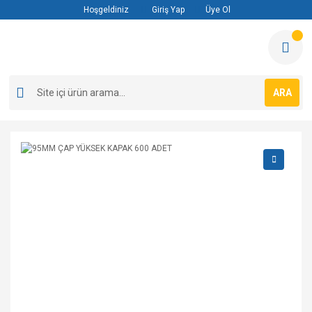
Hoşgeldiniz
Giriş Yap
Üye Ol
ARA