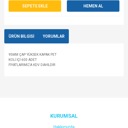
SEPETE EKLE
HEMEN AL
ÜRÜN BİLGİSİ
YORUMLAR
95MM ÇAP YÜKSEK KAPAK PET
KOLİ İÇİ 600 ADET
FİYATLARIMIZA KDV DAHİLDİR
Bu ürüne ilk yorumu siz yapın!
Yorum Yaz
KURUMSAL
Hakkımızda