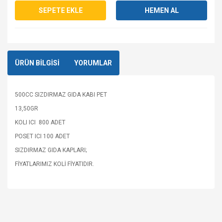
SEPETE EKLE
HEMEN AL
ÜRÜN BİLGİSİ
YORUMLAR
500CC SIZDIRMAZ GIDA KABI PET
13,50GR
KOLI ICI 800 ADET
POSET ICI 100 ADET
SIZDIRMAZ GIDA KAPLARI;
FİYATLARIMIZ KOLİ FİYATIDIR.
Bu ürüne ilk yorumu siz yapın!