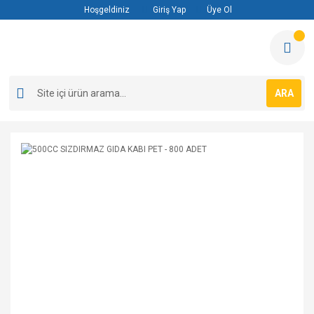
Hoşgeldiniz
Giriş Yap
Üye Ol
ARA