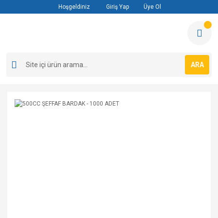
Hoşgeldiniz
Giriş Yap
Üye Ol
ARA