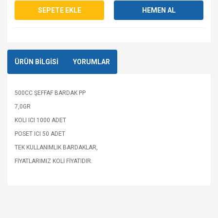
SEPETE EKLE
HEMEN AL
ÜRÜN BİLGİSİ
YORUMLAR
500CC ŞEFFAF BARDAK PP
7,0GR
KOLI ICI 1000 ADET
POSET ICI 50 ADET
TEK KULLANIMLIK BARDAKLAR,
FİYATLARIMIZ KOLİ FİYATIDIR.
Bu ürüne ilk yorumu siz yapın!