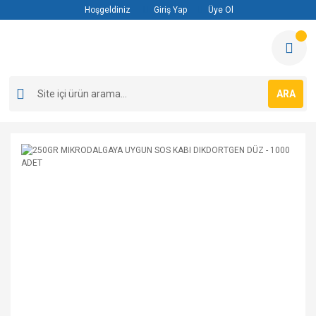
Hoşgeldiniz
Giriş Yap
Üye Ol
ARA