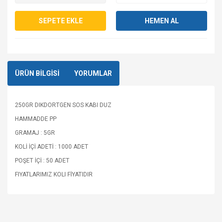
SEPETE EKLE
HEMEN AL
ÜRÜN BİLGİSİ
YORUMLAR
250GR DIKDORTGEN SOS KABI DUZ
HAMMADDE PP
GRAMAJ : 5GR
KOLİ İÇİ ADETİ : 1000 ADET
POŞET İÇİ : 50 ADET
FIYATLARIMIZ KOLI FİYATIDIR
Bu ürüne ilk yorumu siz yapın!