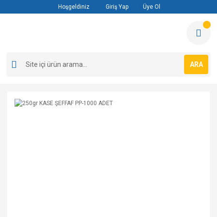
Hoşgeldiniz
Giriş Yap
Üye Ol
ARA