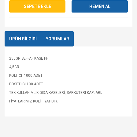
SEPETE EKLE
HEMEN AL
ÜRÜN BİLGİSİ
YORUMLAR
250GR SEFFAF KASE PP
4,5GR
KOLI ICI 1000 ADET
POSET ICI 100 ADET
TEK KULLANIMLIK GIDA KASELERİ, SARKUTERI KAPLARI;
FİYATLARIMIZ KOLİ FİYATIDIR.
Bu ürüne ilk yorumu siz yapın!