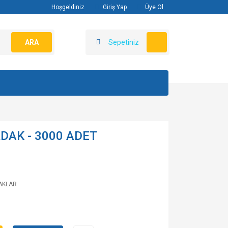
Hoşgeldiniz
Giriş Yap
Üye Ol
ARA
Sepetiniz
DAK - 3000 ADET
AKLAR