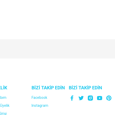
Bu ürüne ilk yorumu siz yapın!
Yorum Yaz
LİK
BİZİ TAKİP EDİN
BİZİ TAKİP EDİN
abım
Facebook
Üyelik
Instagram
irişi