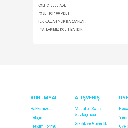
KOLI ICI 3000 ADET
POSET ICI 100 ADET
TEK KULLANIMLIK BARDAKLAR,
FİYATLARIMIZ KOLİ FİYATIDIR.
KURUMSAL
ALIŞVERİŞ
ÜYE
Hakkımızda
Mesafeli Satış
Hes
Sözleşmesi
İletişim
Yeni 
Gizlilik ve Güvenlik
İletişim Formu
Üye G